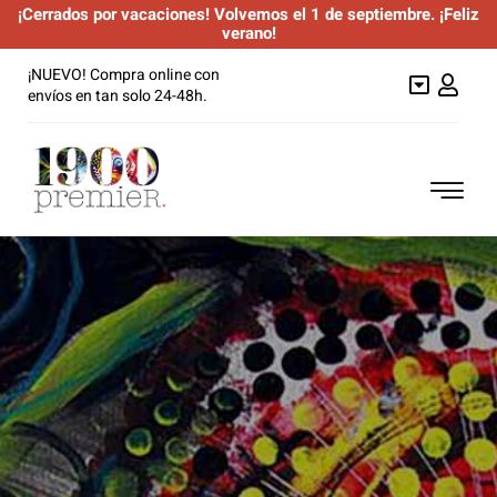
¡Cerrados por vacaciones! Volvemos el 1 de septiembre. ¡Feliz
verano!
Saltar
¡NUEVO! Compra online con
al
envíos en tan solo 24-48h.
contenido
Togg
Navi
Anchoas
Semiconservas
Túnidos
Mariscos
Sardinillas y otros