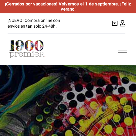
¡Cerrados por vacaciones! Volvemos el 1 de septiembre. ¡Feliz
verano!
Saltar
¡NUEVO! Compra online con
al
envíos en tan solo 24-48h.
contenido
Togg
Navi
Anchoas
Semiconservas
Túnidos
Mariscos
Sardinillas y otros