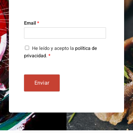
Email
*
A
He leído y acepto la
política de
c
privacidad
.
*
u
e
r
d
Enviar
o
R
G
P
D
*